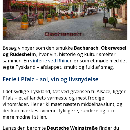
Besøg vinbyer som den smukke
Bacharach, Oberwesel
og Rüdesheim
, hvor vin, historie og kultur smelter
sammen. En
vinferie ved Rhine
n er som et møde med det
ægte Tyskland – afslappet, smukt og fuld af smag.
Ferie i Pfalz – sol, vin og livsnydelse
I det sydlige Tyskland, tæt ved grænsen til Alsace, ligger
Pfalz – et af landets varmeste og mest frodige
vinområder. Her er klimaet næsten middelhavslunt, og
det kan mærkes i vinene: fyldigere, rundere og ofte
mere modne i stilen.
Langs den berømte
Deutsche Weinstraße
finder du