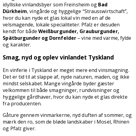
idylliske vinlandsbyer som Freinsheim og
Bad
Dürkheim
, vingårde og hyggelige “Strausswirtschaft”,
hvor du kan nyde et glas lokal vin med en af de
velsmagende, lokale specialiteter. Pfalz er desuden
kendt for både
Weißburgunder, Grauburgunder,
Spätburgunder og Dornfelder
– vine med varme, fylde
og karakter.
Smag, nyd og oplev vinlandet Tyskland
En vinferie i Tyskland er meget mere end vinsmagning.
Det er tid til at slappe af, nyde naturen, maden, og ikke
mindst selskabet. Mange vingårde byder gæster
velkommen til både smagninger, rundvisninger og
hyggelige gårdhaver, hvor du kan nyde et glas direkte
fra producenten.
Gåture gennem vinmarkerne, nyd duften af sommer, og
mærk den ro, som de bløde landskaber i Mosel, Rhinen
og Pfalz giver.