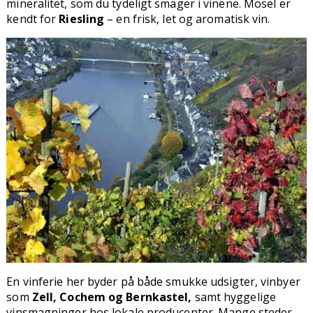
mineralitet, som du tydeligt smager i vinene. Mosel er
kendt for
Riesling
– en frisk, let og aromatisk vin.
En vinferie her byder på både smukke udsigter, vinbyer
som
Zell, Cochem og Bernkastel,
samt hyggelige
vinsmagninger hos lokale producenter. Mange steder