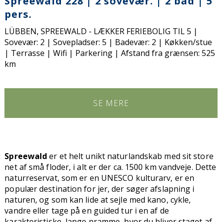
Spreewald 228 | 2 sovevær. | 2 bad | 5
pers.
LÜBBEN, SPREEWALD - LÆKKER FERIEBOLIG TIL 5 |
Sovevær: 2 | Sovepladser: 5 | Badevær: 2 | Køkken/stue
| Terrasse | Wifi | Parkering | Afstand fra grænsen: 525
km
SE MERE
Spreewald
er et helt unikt naturlandskab med sit store
net af små floder, i alt er der ca. 1500 km vandveje. Dette
naturreservat, som er en UNESCO kulturarv, er en
populær destination for jer, der søger afslapning i
naturen, og som kan lide at sejle med kano, cykle,
vandre eller tage på en guided tur i en af de
karakteristiske, lange pramme, hvor du bliver staget af