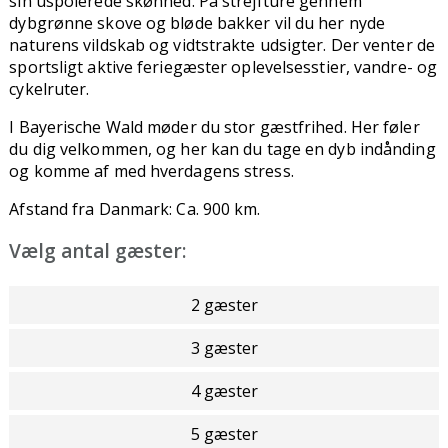
sin uspolerede skønhed. På strejfture gennem
dybgrønne skove og bløde bakker vil du her nyde
naturens vildskab og vidtstrakte udsigter. Der venter de
sportsligt aktive feriegæster oplevelsesstier, vandre- og
cykelruter.
I Bayerische Wald møder du stor gæstfrihed. Her føler
du dig velkommen, og her kan du tage en dyb indånding
og komme af med hverdagens stress.
Afstand fra Danmark: Ca. 900 km.
Vælg antal gæster:
2 gæster
3 gæster
4 gæster
5 gæster