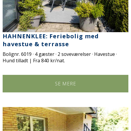
HAHNENKLEE: Feriebolig med
havestue & terrasse
Bolignr. 6019 · 4 gæster · 2 soveværelser · Havestue ·
Hund tilladt | Fra 840 kr/nat.
SE MERE