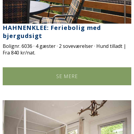
HAHNENKLEE: Feriebolig med
bjergudsigt
Bolignr. 6036 · 4 gæster · 2 soveværelser · Hund tilladt |
Fra 840 kr/nat.
SE MERE