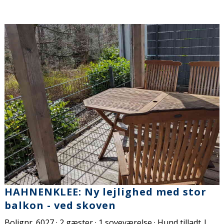
HAHNENKLEE: Ny lejlighed med stor
balkon - ved skoven
Bolignr. 6027 · 2 gæster · 1 soveværelse · Hund tilladt |