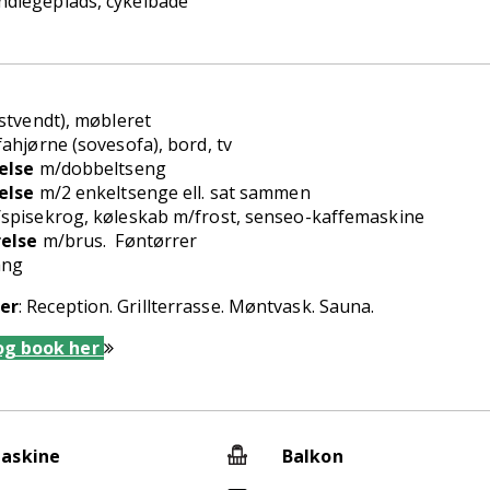
andlegeplads, cykelbåde
stvendt), møbleret
ahjørne (sovesofa), bord, tv
else
m/dobbeltseng
else
m/2 enkeltsenge ell. sat sammen
spisekrog, køleskab m/frost, senseo-kaffemaskine
else
m/brus. Føntørrer
ang
ter
: Reception. Grillterrasse. Møntvask. Sauna.
og book her
askine
Balkon