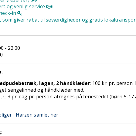
rt og venlig service
check-in
, som giver rabat til seværdigheder og gratis lokaltranspo
00 - 22.00
00
r
:
edpudebetræk, lagen, 2 håndklæder
: 100 kr. pr. person. E
get sengelinned og håndklæder med.
t
, € 3 pr. dag pr. person afregnes på feriestedet (børn 5-17 
boliger i Harzen samlet her
g
: