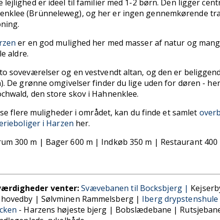
ejlighed er ideel til familier med 1-2 børn. Den ligger centr
nklee (Brünneleweg), og her er ingen gennemkørende traf
pning.
arzen
er en god mulighed her med masser af natur og man
le aldre.
 to soveværelser og en vestvendt altan, og den er beliggen
n). De grønne omgivelser finder du lige uden for døren - he
ochwald, den store skov i Hahnenklee.
at se flere muligheder i området, kan du finde et samlet
overb
ferieboliger i Harzen
her.
trum 300 m | Bager 600 m | Indkøb 350 m | Restaurant 400
ærdigheder venter:
Svævebanen til Bocksbjerg |
Kejserb
s hovedby |
Sølvminen Rammelsberg |
Iberg drypstenshule
ocken
- Harzens højeste bjerg |
Bobslædebane |
Rutsjeban