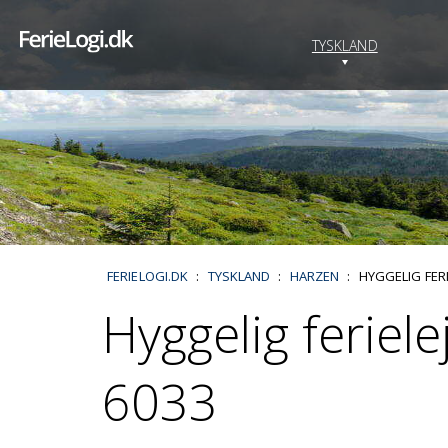
TYSKLAND
FERIELOGI.DK
:
TYSKLAND
:
HARZEN
:
HYGGELIG FERI
Hyggelig feriel
6033