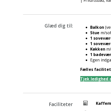
|
Friluftsbad, v
Glæd dig til:
Balkon
(ve
Stue
m/sof
1 sovevær
1 sovevær
Køkken
m/
1 badevær
Egen indg
Fælles facilite
Tjek ledighed 
Kaffem
Faciliteter