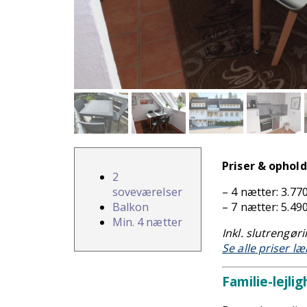
Priser & ophold
2
soveværelser
– 4 nætter: 3.770
Balkon
– 7 nætter: 5.490
Min. 4 nætter
Inkl. slutrengør
Se alle priser l
Familie-lejli