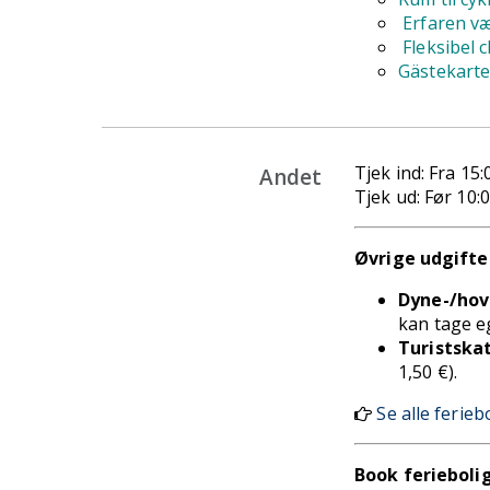
Erfaren væ
Fleksibel 
Gästekarte
Tjek ind: Fra 15:
Andet
Tjek ud: Før 10:
Øvrige udgifte
Dyne-/hov
kan tage e
Turistska
1,50 €).
Se alle ferie
Book ferieboli