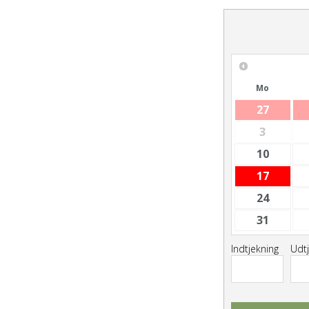
Mo
27
3
10
17
24
31
Indtjekning
Udt