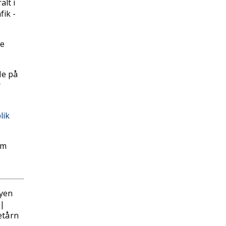
alt i
ik -
ge
de på
r
lik
 m
yen
|
etårn