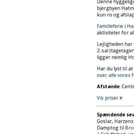
Denne hyggelige l
bjergbyen Hahne
kun ro og afsla
Familieferie i H
aktiviteter for al
Lejligheden har
2. sal (tagetage
ligger nemlig H
Har du lyst til 
over alle vores 
Afstande
: Cen
Vis priser
Spændende sev
Goslar, Harzen
Damptog
til Br