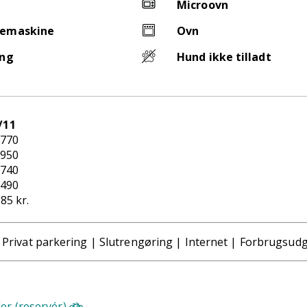
Microovn
emaskine
Ovn
ing
Hund ikke tilladt
/11
.770
.950
.740
.490
785 kr.
:
Privat parkering | Slutrengøring | Internet | Forbrugsudg
ler (reservér)