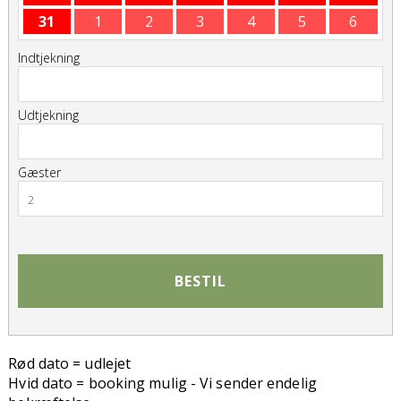
31
1
2
3
4
5
6
Indtjekning
Udtjekning
Gæster
2
BESTIL
Rød dato = udlejet
Hvid dato = booking mulig - Vi sender endelig