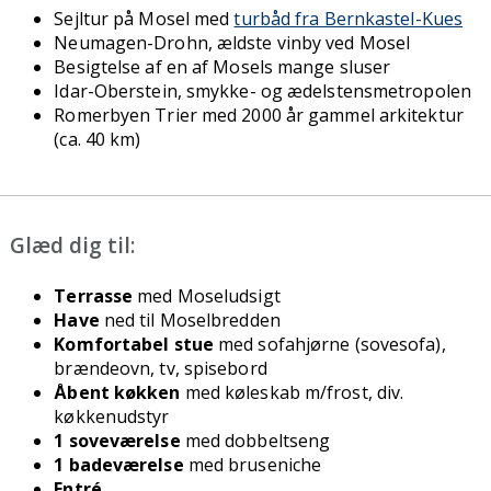
Sejltur på Mosel med
turbåd fra Bernkastel-Kues
Neumagen-Drohn, ældste vinby ved Mosel
Besigtelse af en af Mosels mange sluser
Idar-Oberstein, smykke- og ædelstensmetropolen
Romerbyen Trier med 2000 år gammel arkitektur
(ca. 40 km)
Glæd dig til:
Terrasse
med Moseludsigt
Have
ned til Moselbredden
Komfortabel stue
med sofahjørne (sovesofa),
brændeovn, tv, spisebord
Åbent køkken
med køleskab m/frost, div.
køkkenudstyr
1 soveværelse
med dobbeltseng
1 badeværelse
med bruseniche
Entré