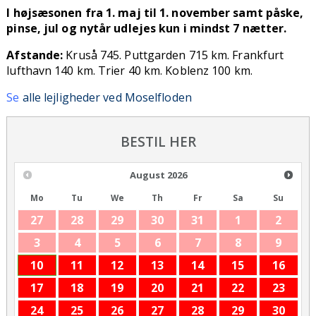
I højsæsonen fra 1. maj til 1. november samt påske,
pinse, jul og nytår udlejes kun i mindst 7 nætter.
Afstande:
Kruså 745. Puttgarden 715 km. Frankfurt
lufthavn 140 km. Trier 40 km. Koblenz 100 km.
Se
alle lejligheder ved Moselfloden
BESTIL HER
August
2026
Mo
Tu
We
Th
Fr
Sa
Su
27
28
29
30
31
1
2
3
4
5
6
7
8
9
10
11
12
13
14
15
16
17
18
19
20
21
22
23
24
25
26
27
28
29
30