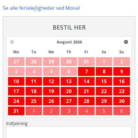
Se
alle ferielejligheder ved Mosel
BESTIL HER
August
2026
Mo
Tu
We
Th
Fr
Sa
Su
27
28
29
30
31
1
2
3
4
5
6
7
8
9
10
11
12
13
14
15
16
17
18
19
20
21
22
23
24
25
26
27
28
29
30
31
1
2
3
4
5
6
Indtjekning