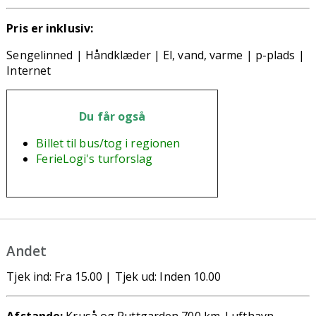
Pris er inklusiv:
Sengelinned | H
åndklæder | El, vand, varme |
p-plads |
I
nternet
Du får også
Billet til bus/tog i regionen
FerieLogi's turforslag
Andet
Tjek ind: Fra 15.00 | Tjek ud: Inden 10.00
Afstande:
Kruså og Puttgarden 700 km. Lufthavn