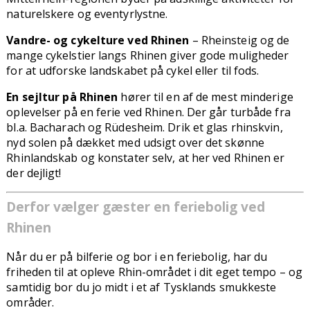
naturelskere og eventyrlystne.
Vandre- og cykelture ved Rhinen
– Rheinsteig og de
mange cykelstier langs Rhinen giver gode muligheder
for at udforske landskabet på cykel eller til fods.
En sejltur på Rhinen
hører til en af de mest minderige
oplevelser på en ferie ved Rhinen. Der går turbåde fra
bl.a. Bacharach og Rüdesheim. Drik et glas rhinskvin,
nyd solen på dækket med udsigt over det skønne
Rhinlandskab og konstater selv, at her ved Rhinen er
der dejligt!
Derfor vælger gæster en feriebolig ved
Rhinen
Når du er på bilferie og bor i en feriebolig, har du
friheden til at opleve Rhin-området i dit eget tempo – og
samtidig bor du jo midt i et af Tysklands smukkeste
områder.