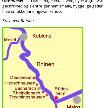
Oberwesel
.
Du kan smage lokale vine, nyde ægte tysk
gæstfrihed og slentre gennem smalle, hyggelige gader
med smukke bindingsværkshuse.
Kort over Rhinen