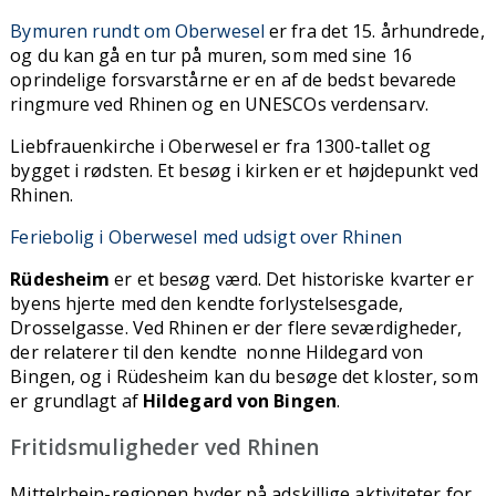
Bymuren rundt om Oberwesel
er fra det 15. århundrede,
og du kan gå en tur på muren, som med sine 16
oprindelige forsvarstårne er en af de bedst bevarede
ringmure ved Rhinen og en UNESCOs verdensarv.
Liebfrauenkirche i Oberwesel er fra 1300-tallet og
bygget i rødsten. Et besøg i kirken er et højdepunkt ved
Rhinen.
Feriebolig i Oberwesel med udsigt over Rhinen
Rüdesheim
er et besøg værd. Det historiske kvarter er
byens hjerte med den kendte forlystelsesgade,
Drosselgasse. Ved Rhinen er der flere seværdigheder,
der relaterer til den kendte nonne Hildegard von
Bingen, og i Rüdesheim kan du besøge det kloster, som
er grundlagt af
Hildegard von Bingen
.
Fritidsmuligheder ved Rhinen
Mittelrhein-regionen byder på adskillige aktiviteter for